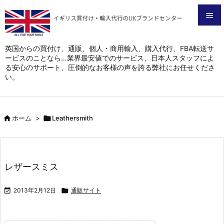


メニュ
英国からの買付け、通販、個人・商用輸入、購入代行、FBA転送サ
ービスのことなら…業界最安値でのサービス、日本人スタッフによ

る安心のサポート、圧倒的なお客様の声を誇る弊社にお任せくださ
サイド
い。

前へ


ホーム
>

Leathersmith
次へ

検索
レザースミス

2013年2月12日

通販サイト