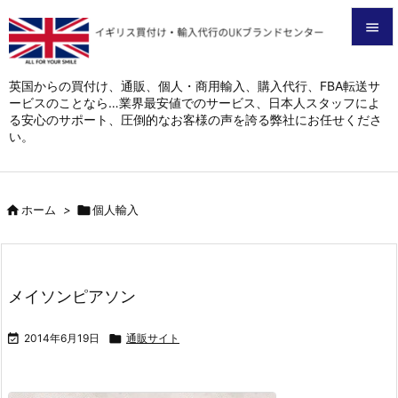


メニュ
英国からの買付け、通販、個人・商用輸入、購入代行、FBA転送サ
ービスのことなら…業界最安値でのサービス、日本人スタッフによ

る安心のサポート、圧倒的なお客様の声を誇る弊社にお任せくださ
サイド
い。

前へ


ホーム
>

個人輸入
次へ

検索
メイソンピアソン

2014年6月19日

通販サイト