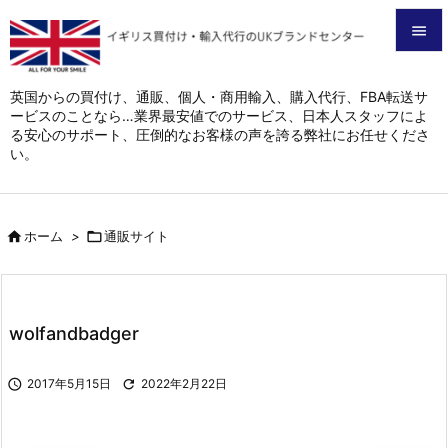


メニュ
英国からの買付け、通販、個人・商用輸入、購入代行、FBA転送サ
ービスのことなら…業界最安値でのサービス、日本人スタッフによ

る安心のサポート、圧倒的なお客様の声を誇る弊社にお任せくださ
サイド
い。

前へ


ホーム
>

通販サイト
次へ

検索
wolfandbadger

2017年5月15日

2022年2月22日