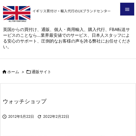


メニュ
英国からの買付け、通販、個人・商用輸入、購入代行、FBA転送サ
ービスのことなら…業界最安値でのサービス、日本人スタッフによ

る安心のサポート、圧倒的なお客様の声を誇る弊社にお任せくださ
サイド
い。

前へ


ホーム
>

通販サイト
次へ

検索
ウォッチショップ

2012年5月22日

2022年2月22日