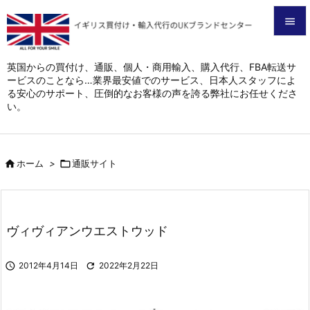


メニュ
英国からの買付け、通販、個人・商用輸入、購入代行、FBA転送サ
ービスのことなら…業界最安値でのサービス、日本人スタッフによ

る安心のサポート、圧倒的なお客様の声を誇る弊社にお任せくださ
サイド
い。

前へ


ホーム
>

通販サイト
次へ

検索
ヴィヴィアンウエストウッド

2012年4月14日

2022年2月22日