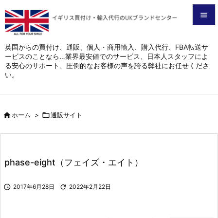


メニュ
英国からの買付け、通販、個人・商用輸入、購入代行、FBA転送サ
ービスのことなら…業界最安値でのサービス、日本人スタッフによ

る安心のサポート、圧倒的なお客様の声を誇る弊社にお任せくださ
サイド
い。

前へ


ホーム
>

通販サイト
次へ

検索
phase-eight（フェイズ・エイト）

2017年6月28日

2022年2月22日