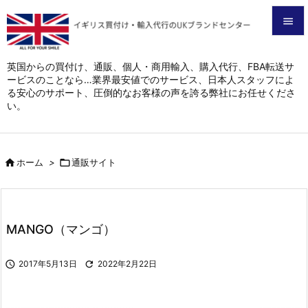


メニュ
英国からの買付け、通販、個人・商用輸入、購入代行、FBA転送サ
ービスのことなら…業界最安値でのサービス、日本人スタッフによ

る安心のサポート、圧倒的なお客様の声を誇る弊社にお任せくださ
サイド
い。

前へ


ホーム
>

通販サイト
次へ

検索
MANGO（マンゴ）

2017年5月13日

2022年2月22日