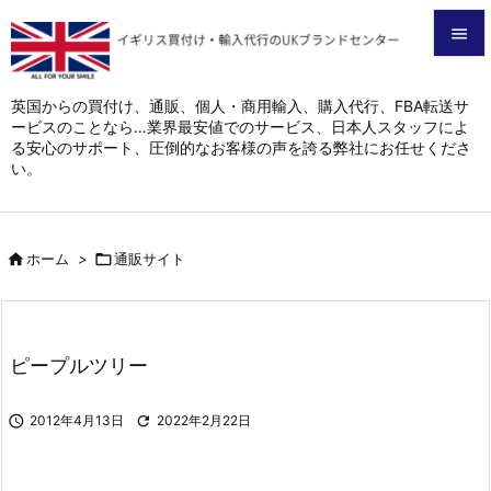


メニュ
英国からの買付け、通販、個人・商用輸入、購入代行、FBA転送サ
ービスのことなら…業界最安値でのサービス、日本人スタッフによ

る安心のサポート、圧倒的なお客様の声を誇る弊社にお任せくださ
サイド
い。

前へ


ホーム
>

通販サイト
次へ

検索
ピープルツリー

2012年4月13日

2022年2月22日