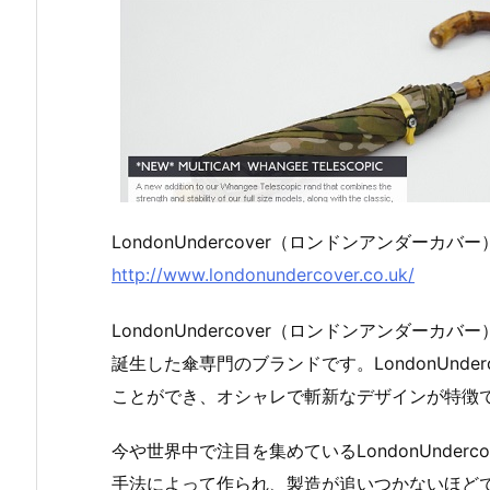
LondonUndercover（ロンドンアンダーカバ
http://www.londonundercover.co.uk/
LondonUndercover（ロンドンアンダーカバー）
誕生した傘専門のブランドです。LondonUnd
ことができ、オシャレで斬新なデザインが特徴
今や世界中で注目を集めているLondonUnde
手法によって作られ、製造が追いつかないほど