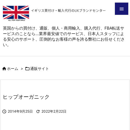


メニュ
英国からの買付け、通販、個人・商用輸入、購入代行、FBA転送サ
ービスのことなら…業界最安値でのサービス、日本人スタッフによ

る安心のサポート、圧倒的なお客様の声を誇る弊社にお任せくださ
サイド
い。

前へ


ホーム
>

通販サイト
次へ

検索
ヒップオーガニック

2014年9月25日

2022年2月22日