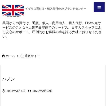


メニュ
英国からの買付け、通販、個人・商用輸入、購入代行、FBA転送サ
ービスのことなら…業界最安値でのサービス、日本人スタッフによ

る安心のサポート、圧倒的なお客様の声を誇る弊社にお任せくださ
サイド
い。

前へ


ホーム
>

通販サイト
次へ

検索
ハノン

2013年3月8日

2022年2月22日