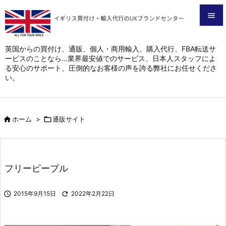


メニュ
英国からの買付け、通販、個人・商用輸入、購入代行、FBA転送サ
ービスのことなら…業界最安値でのサービス、日本人スタッフによ

る安心のサポート、圧倒的なお客様の声を誇る弊社にお任せくださ
サイド
い。

前へ


ホーム
>

通販サイト
次へ

検索
フリーピープル

2015年9月15日

2022年2月22日