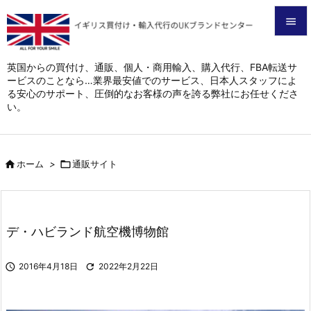


メニュ
英国からの買付け、通販、個人・商用輸入、購入代行、FBA転送サ
ービスのことなら…業界最安値でのサービス、日本人スタッフによ

る安心のサポート、圧倒的なお客様の声を誇る弊社にお任せくださ
サイド
い。

前へ


ホーム
>

通販サイト
次へ

検索
デ・ハビランド航空機博物館

2016年4月18日

2022年2月22日