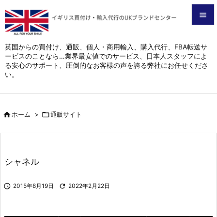


メニュ
英国からの買付け、通販、個人・商用輸入、購入代行、FBA転送サ
ービスのことなら…業界最安値でのサービス、日本人スタッフによ

る安心のサポート、圧倒的なお客様の声を誇る弊社にお任せくださ
サイド
い。

前へ


ホーム
>

通販サイト
次へ

検索
シャネル

2015年8月19日

2022年2月22日