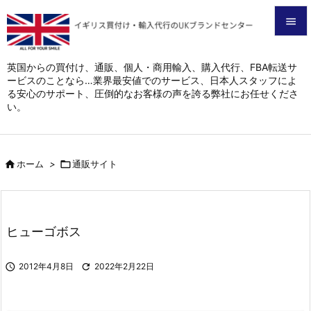


メニュ
英国からの買付け、通販、個人・商用輸入、購入代行、FBA転送サ
ービスのことなら…業界最安値でのサービス、日本人スタッフによ

る安心のサポート、圧倒的なお客様の声を誇る弊社にお任せくださ
サイド
い。

前へ


ホーム
>

通販サイト
次へ

検索
ヒューゴボス

2012年4月8日

2022年2月22日