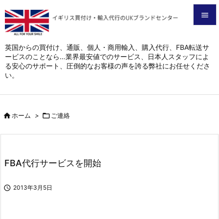


メニュ
英国からの買付け、通販、個人・商用輸入、購入代行、FBA転送サ
ービスのことなら…業界最安値でのサービス、日本人スタッフによ

る安心のサポート、圧倒的なお客様の声を誇る弊社にお任せくださ
サイド
い。

前へ


ホーム
>

ご連絡
次へ

検索
FBA代行サービスを開始

2013年3月5日