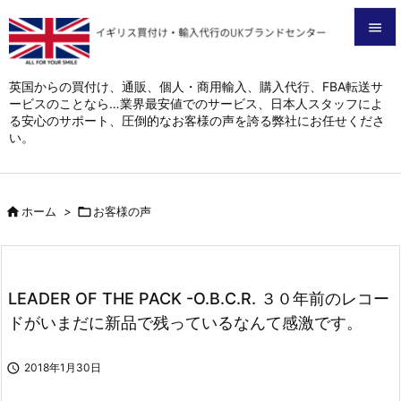


メニュ
英国からの買付け、通販、個人・商用輸入、購入代行、FBA転送サ
ービスのことなら…業界最安値でのサービス、日本人スタッフによ

る安心のサポート、圧倒的なお客様の声を誇る弊社にお任せくださ
サイド
い。

前へ


ホーム
>

お客様の声
次へ

検索
LEADER OF THE PACK -O.B.C.R. ３０年前のレコー
ドがいまだに新品で残っているなんて感激です。

2018年1月30日