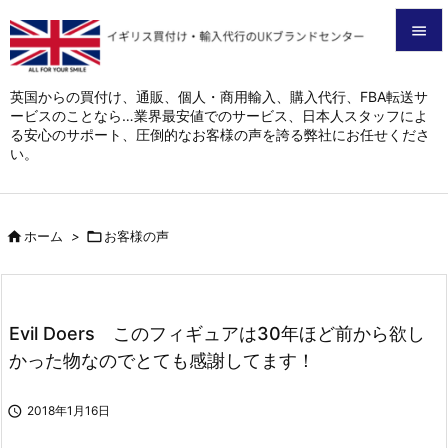


メニュ
英国からの買付け、通販、個人・商用輸入、購入代行、FBA転送サ
ービスのことなら…業界最安値でのサービス、日本人スタッフによ

る安心のサポート、圧倒的なお客様の声を誇る弊社にお任せくださ
サイド
い。

前へ


ホーム
>

お客様の声
次へ

検索
Evil Doers このフィギュアは30年ほど前から欲し
かった物なのでとても感謝してます！

2018年1月16日