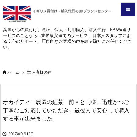


メニュ
英国からの買付け、通販、個人・商用輸入、購入代行、FBA転送サ
ービスのことなら…業界最安値でのサービス、日本人スタッフによ

る安心のサポート、圧倒的なお客様の声を誇る弊社にお任せくださ
サイド
い。

前へ


ホーム
>

お客様の声
次へ

検索
オカイティー農園の紅茶 前回と同様、迅速かつご
丁寧なご対応していただき、最後まで安心して購入
する事が出来ました。

2017年9月12日