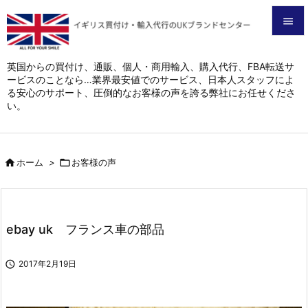


メニュ
英国からの買付け、通販、個人・商用輸入、購入代行、FBA転送サ
ービスのことなら…業界最安値でのサービス、日本人スタッフによ

る安心のサポート、圧倒的なお客様の声を誇る弊社にお任せくださ
サイド
い。

前へ


ホーム
>

お客様の声
次へ

検索
ebay uk フランス車の部品

2017年2月19日