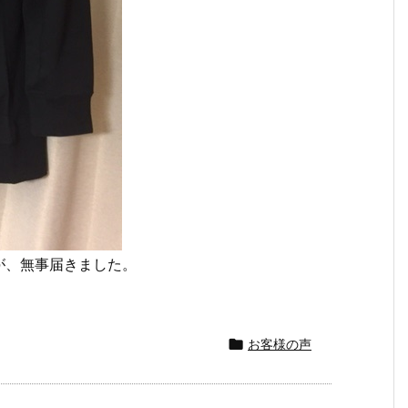
が、無事届きました。

お客様の声