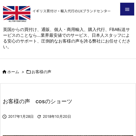


メニュ
英国からの買付け、通販、個人・商用輸入、購入代行、FBA転送サ
ービスのことなら…業界最安値でのサービス、日本人スタッフによ

る安心のサポート、圧倒的なお客様の声を誇る弊社にお任せくださ
サイド
い。

前へ


ホーム
>

お客様の声
次へ

検索
お客様の声 cosのショーツ

2017年1月28日

2018年10月20日