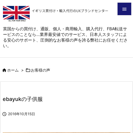


メニュ
英国からの買付け、通販、個人・商用輸入、購入代行、FBA転送サ
ービスのことなら…業界最安値でのサービス、日本人スタッフによ

る安心のサポート、圧倒的なお客様の声を誇る弊社にお任せくださ
サイド
い。

前へ


ホーム
>

お客様の声
次へ

検索
ebayukの子供服

2016年10月15日