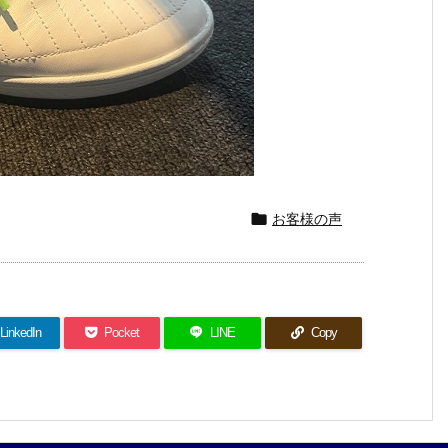

お客様の声
LinkedIn
Pocket
LINE
Copy