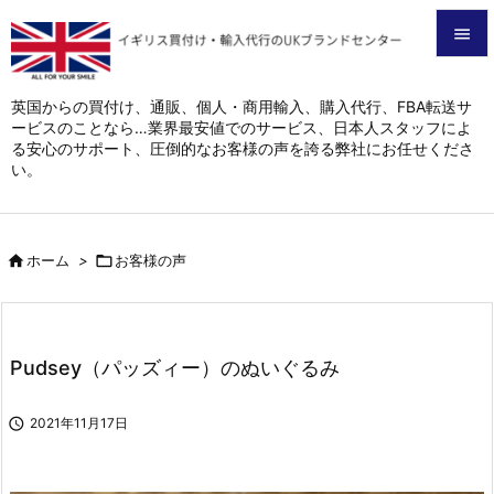


メニュ
英国からの買付け、通販、個人・商用輸入、購入代行、FBA転送サ
ービスのことなら…業界最安値でのサービス、日本人スタッフによ

る安心のサポート、圧倒的なお客様の声を誇る弊社にお任せくださ
サイド
い。

前へ


ホーム
>

お客様の声
次へ

検索
Pudsey（パッズィー）のぬいぐるみ

2021年11月17日