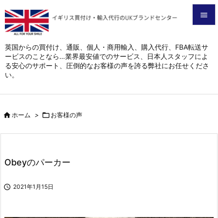


メニュ
英国からの買付け、通販、個人・商用輸入、購入代行、FBA転送サ
ービスのことなら…業界最安値でのサービス、日本人スタッフによ

る安心のサポート、圧倒的なお客様の声を誇る弊社にお任せくださ
サイド
い。

前へ


ホーム
>

お客様の声
次へ

検索
Obeyのパーカー

2021年1月15日