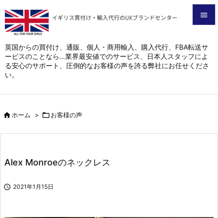


メニュ
英国からの買付け、通販、個人・商用輸入、購入代行、FBA転送サ
ービスのことなら…業界最安値でのサービス、日本人スタッフによ

る安心のサポート、圧倒的なお客様の声を誇る弊社にお任せくださ
サイド
い。

前へ


ホーム
>

お客様の声
次へ

検索
Alex Monroeのネックレス

2021年1月15日