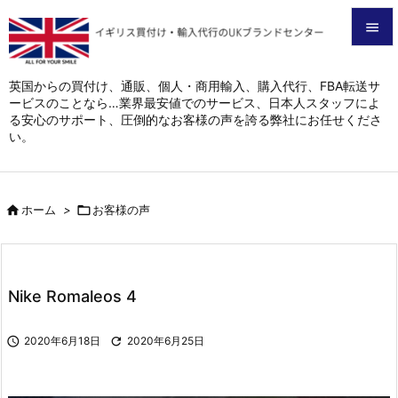


メニュ
英国からの買付け、通販、個人・商用輸入、購入代行、FBA転送サ
ービスのことなら…業界最安値でのサービス、日本人スタッフによ

る安心のサポート、圧倒的なお客様の声を誇る弊社にお任せくださ
サイド
い。

前へ


ホーム
>

お客様の声
次へ

検索
Nike Romaleos 4

2020年6月18日

2020年6月25日