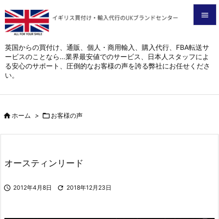


メニュ
英国からの買付け、通販、個人・商用輸入、購入代行、FBA転送サ
ービスのことなら…業界最安値でのサービス、日本人スタッフによ

る安心のサポート、圧倒的なお客様の声を誇る弊社にお任せくださ
サイド
い。

前へ


ホーム
>

お客様の声
次へ

検索
オースティンリード

2012年4月8日

2018年12月23日