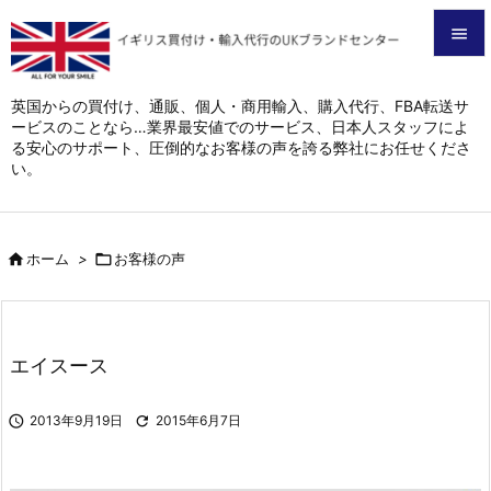


メニュ
英国からの買付け、通販、個人・商用輸入、購入代行、FBA転送サ
ービスのことなら…業界最安値でのサービス、日本人スタッフによ

る安心のサポート、圧倒的なお客様の声を誇る弊社にお任せくださ
サイド
い。

前へ


ホーム
>

お客様の声
次へ

検索
エイスース

2013年9月19日

2015年6月7日