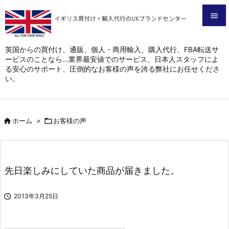


メニュ
英国からの買付け、通販、個人・商用輸入、購入代行、FBA転送サ
ービスのことなら…業界最安値でのサービス、日本人スタッフによ

る安心のサポート、圧倒的なお客様の声を誇る弊社にお任せくださ
サイド
い。

前へ


ホーム
>

お客様の声
次へ

検索
先日楽しみにしていた商品が届きました。

2013年3月25日