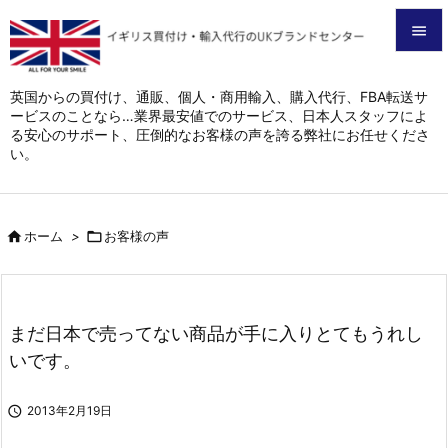


メニュ
英国からの買付け、通販、個人・商用輸入、購入代行、FBA転送サ
ービスのことなら…業界最安値でのサービス、日本人スタッフによ

る安心のサポート、圧倒的なお客様の声を誇る弊社にお任せくださ
サイド
い。

前へ


ホーム
>

お客様の声
次へ

検索
まだ日本で売ってない商品が手に入りとてもうれし
いです。

2013年2月19日