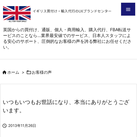


メニュ
英国からの買付け、通販、個人・商用輸入、購入代行、FBA転送サ
ービスのことなら…業界最安値でのサービス、日本人スタッフによ

る安心のサポート、圧倒的なお客様の声を誇る弊社にお任せくださ
サイド
い。

前へ


ホーム
>

お客様の声
次へ

検索
いつもいつもお世話になり、本当にありがとうござ
います。

2013年11月26日